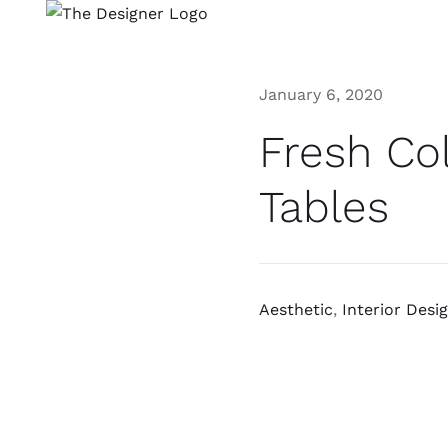
Skip
to
content
January 6, 2020
Fresh Co
Tables
Aesthetic
,
Interior Desi