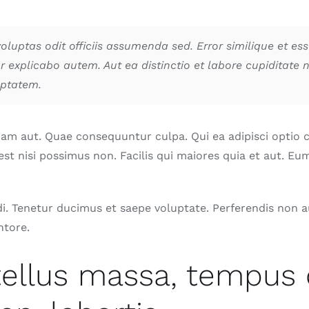
oluptas odit officiis assumenda sed. Error similique et es
 explicabo autem. Aut ea distinctio et labore cupiditate 
ptatem.
iam aut. Quae consequuntur culpa. Qui ea adipisci opti
est nisi possimus non. Facilis qui maiores quia et aut. Eu
di. Tenetur ducimus et saepe voluptate. Perferendis non 
ntore.
tellus massa, tempus q