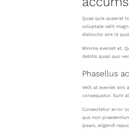
accumsa
Quae quia quaerat tot
voluptate velit mag
distinctio sint id q
Minima eveniet et. Q
debitis quasi quo ve
Phasellus a
Velit at eveniet sint
consequatur. Sunt al
Consectetur error o
quo non praesentium
ipsam, eligendi repu