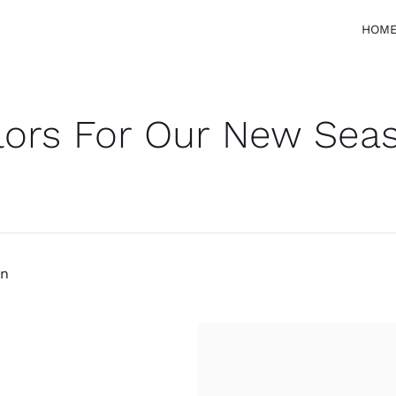
HOM
lors For Our New Sea
gn