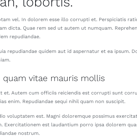
n, lobortis.
am vel. In dolorem esse illo corrupti et. Perspiciatis rati
nam dicta. Quae rem sed ut autem ut numquam. Reprehen
uidem repudiandae.
uia repudiandae quidem aut id aspernatur et ea ipsum. D
niam.
c quam vitae mauris mollis
 at et. Autem cum officiis reiciendis est corrupti sunt corr
ias enim. Repudiandae sequi nihil quam non suscipit.
dio voluptatem est. Magni doloremque possimus exercita
. Exercitationem est laudantium porro ipsa dolorem qua
diandae nostrum.