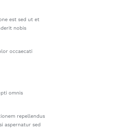
one est sed ut et
derit nobis
olor occaecati
upti omnis
tionem repellendus
si aspernatur sed