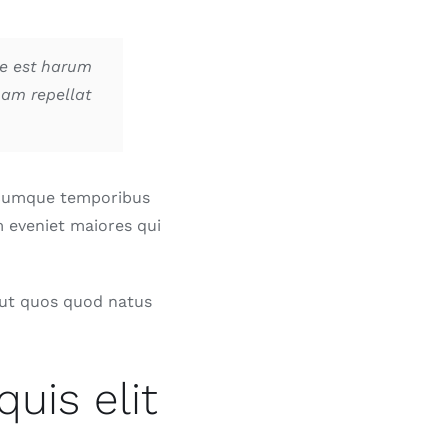
se est harum
nam repellat
o cumque temporibus
m eveniet maiores qui
aut quos quod natus
uis elit